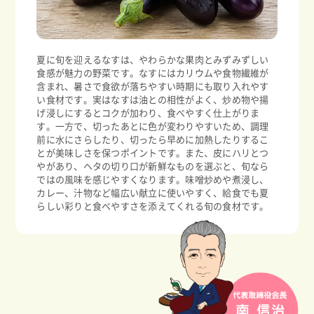
夏に旬を迎えるなすは、やわらかな果肉とみずみずしい
食感が魅力の野菜です。なすにはカリウムや食物繊維が
含まれ、暑さで食欲が落ちやすい時期にも取り入れやす
い食材です。実はなすは油との相性がよく、炒め物や揚
げ浸しにするとコクが加わり、食べやすく仕上がりま
す。一方で、切ったあとに色が変わりやすいため、調理
前に水にさらしたり、切ったら早めに加熱したりするこ
とが美味しさを保つポイントです。また、皮にハリとつ
やがあり、ヘタの切り口が新鮮なものを選ぶと、旬なら
ではの風味を感じやすくなります。味噌炒めや煮浸し、
カレー、汁物など幅広い献立に使いやすく、給食でも夏
らしい彩りと食べやすさを添えてくれる旬の食材です。