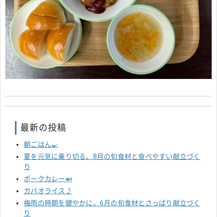
最新の投稿
朝ごはん🍳
夏を元気に乗り切る。8月の旬食材と食べやすい献立づく
り
ポークカレー🍛
ガパオライス♪
梅雨の時期を健やかに。6月の旬食材とさっぱり献立づく
り