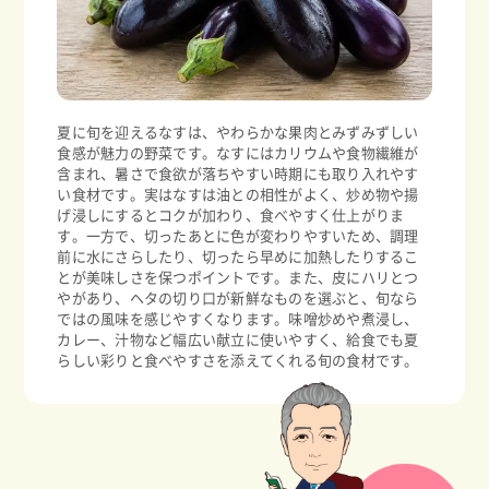
夏に旬を迎えるなすは、やわらかな果肉とみずみずしい
食感が魅力の野菜です。なすにはカリウムや食物繊維が
含まれ、暑さで食欲が落ちやすい時期にも取り入れやす
い食材です。実はなすは油との相性がよく、炒め物や揚
げ浸しにするとコクが加わり、食べやすく仕上がりま
す。一方で、切ったあとに色が変わりやすいため、調理
前に水にさらしたり、切ったら早めに加熱したりするこ
とが美味しさを保つポイントです。また、皮にハリとつ
やがあり、ヘタの切り口が新鮮なものを選ぶと、旬なら
ではの風味を感じやすくなります。味噌炒めや煮浸し、
カレー、汁物など幅広い献立に使いやすく、給食でも夏
らしい彩りと食べやすさを添えてくれる旬の食材です。