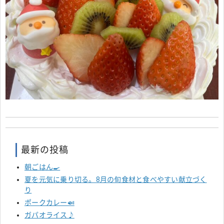
最新の投稿
朝ごはん🍳
夏を元気に乗り切る。8月の旬食材と食べやすい献立づく
り
ポークカレー🍛
ガパオライス♪