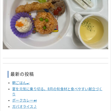
最新の投稿
朝ごはん🍳
夏を元気に乗り切る。8月の旬食材と食べやすい献立づく
り
ポークカレー🍛
ガパオライス♪