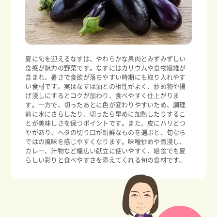
夏に旬を迎えるなすは、やわらかな果肉とみずみずしい
食感が魅力の野菜です。なすにはカリウムや食物繊維が
含まれ、暑さで食欲が落ちやすい時期にも取り入れやす
い食材です。実はなすは油との相性がよく、炒め物や揚
げ浸しにするとコクが加わり、食べやすく仕上がりま
す。一方で、切ったあとに色が変わりやすいため、調理
前に水にさらしたり、切ったら早めに加熱したりするこ
とが美味しさを保つポイントです。また、皮にハリとつ
やがあり、ヘタの切り口が新鮮なものを選ぶと、旬なら
ではの風味を感じやすくなります。味噌炒めや煮浸し、
カレー、汁物など幅広い献立に使いやすく、給食でも夏
らしい彩りと食べやすさを添えてくれる旬の食材です。