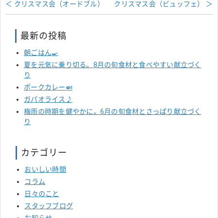
＜ クリスマス会（オードブル）
クリスマス会（ビュッフェ） ＞
最新の投稿
朝ごはん🍳
夏を元気に乗り切る。8月の旬食材と食べやすい献立づく
り
ポークカレー🍛
ガパオライス♪
梅雨の時期を健やかに。6月の旬食材とさっぱり献立づく
り
カテゴリー
おいしい時間
コラム
日々のこと
スタッフブログ