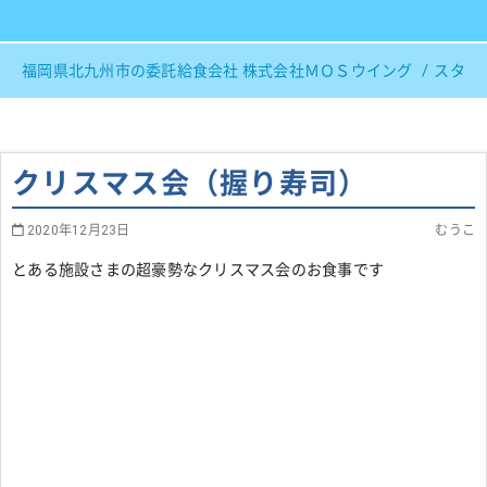
福岡県北九州市の委託給食会社 株式会社ＭＯＳウイング
スタッ
クリスマス会（握り寿司）
2020年12月23日
むうこ
とある施設さまの超豪勢なクリスマス会のお食事です