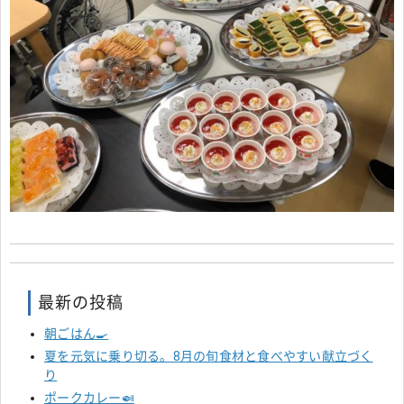
最新の投稿
朝ごはん🍳
夏を元気に乗り切る。8月の旬食材と食べやすい献立づく
り
ポークカレー🍛