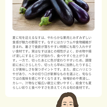
夏に旬を迎えるなすは、やわらかな果肉とみずみずしい
食感が魅力の野菜です。なすにはカリウムや食物繊維が
含まれ、暑さで食欲が落ちやすい時期にも取り入れやす
い食材です。実はなすは油との相性がよく、炒め物や揚
げ浸しにするとコクが加わり、食べやすく仕上がりま
す。一方で、切ったあとに色が変わりやすいため、調理
前に水にさらしたり、切ったら早めに加熱したりするこ
とが美味しさを保つポイントです。また、皮にハリとつ
やがあり、ヘタの切り口が新鮮なものを選ぶと、旬なら
ではの風味を感じやすくなります。味噌炒めや煮浸し、
カレー、汁物など幅広い献立に使いやすく、給食でも夏
らしい彩りと食べやすさを添えてくれる旬の食材です。