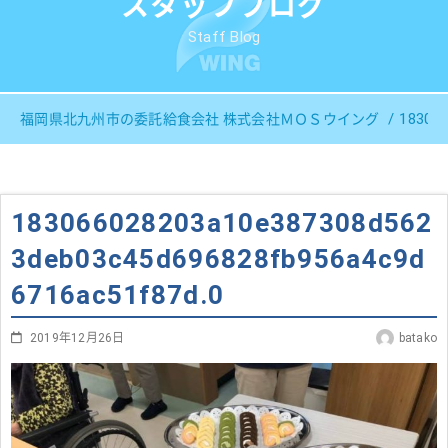
スタッフブログ
Staff Blog
18306
福岡県北九州市の委託給食会社 株式会社ＭＯＳウイング
183066028203a10e387308d562
3deb03c45d696828fb956a4c9d
6716ac51f87d.0
2019年12月26日
batako