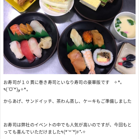
お寿司が１０貫に巻き寿司といなり寿司の豪華版です ✧*｡
٩(ˊᗜˋ*)و✧*｡
からあげ、サンドイッチ、茶わん蒸し、ケーキもご準備しました
お寿司は弊社のイベントの中でも人気が高いのですが、今回もと
っても喜んでいただけました٩(*´꒳`*)۶°˖✧