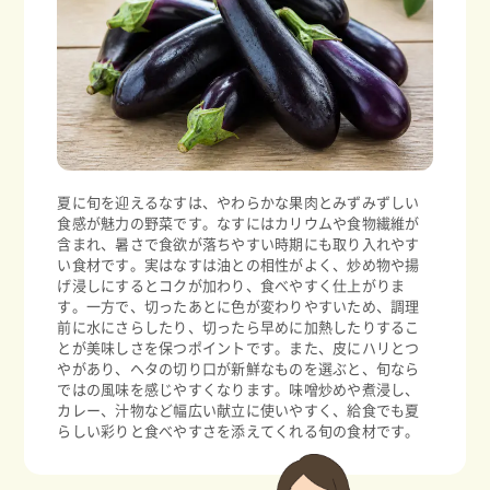
夏に旬を迎えるなすは、やわらかな果肉とみずみずしい
食感が魅力の野菜です。なすにはカリウムや食物繊維が
含まれ、暑さで食欲が落ちやすい時期にも取り入れやす
い食材です。実はなすは油との相性がよく、炒め物や揚
げ浸しにするとコクが加わり、食べやすく仕上がりま
す。一方で、切ったあとに色が変わりやすいため、調理
前に水にさらしたり、切ったら早めに加熱したりするこ
とが美味しさを保つポイントです。また、皮にハリとつ
やがあり、ヘタの切り口が新鮮なものを選ぶと、旬なら
ではの風味を感じやすくなります。味噌炒めや煮浸し、
カレー、汁物など幅広い献立に使いやすく、給食でも夏
らしい彩りと食べやすさを添えてくれる旬の食材です。