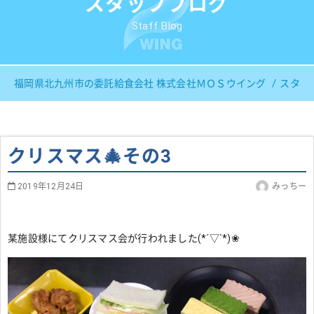
スタッフブログ
Staff Blog
福岡県北九州市の委託給食会社 株式会社ＭＯＳウイング
スタッ
クリスマス🎄その3
2019年12月24日
みっちー
某施設様にてクリスマス会が行われました(*´▽`*)❀