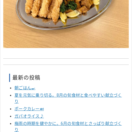
最新の投稿
朝ごはん🍳
夏を元気に乗り切る。8月の旬食材と食べやすい献立づく
り
ポークカレー🍛
ガパオライス♪
梅雨の時期を健やかに。6月の旬食材とさっぱり献立づく
り