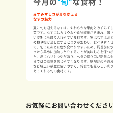
今月の
“旬”
な食材！
みずみずしさが夏を支える
なすの魅力
夏に旬を迎えるなすは、やわらかな果肉とみずみず
菜です。なすにはカリウムや食物繊維が含まれ、暑
い時期にも取り入れやすい食材です。実はなすは油
め物や揚げ浸しにするとコクが加わり、食べやすく
で、切ったあとに色が変わりやすいため、調理前に
ったら早めに加熱したりすることが美味しさを保つ
た、皮にハリとつやがあり、ヘタの切り口が新鮮な
らではの風味を感じやすくなります。味噌炒めや煮
など幅広い献立に使いやすく、給食でも夏らしい彩
えてくれる旬の食材です。
お気軽にお問い合わせくださ