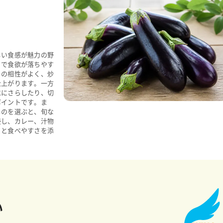
しい食感が魅力の野
さで食欲が落ちやす
との相性がよく、炒
仕上がります。一方
水にさらしたり、切
ポイントです。ま
ものを選ぶと、旬な
浸し、カレー、汁物
りと食べやすさを添
い