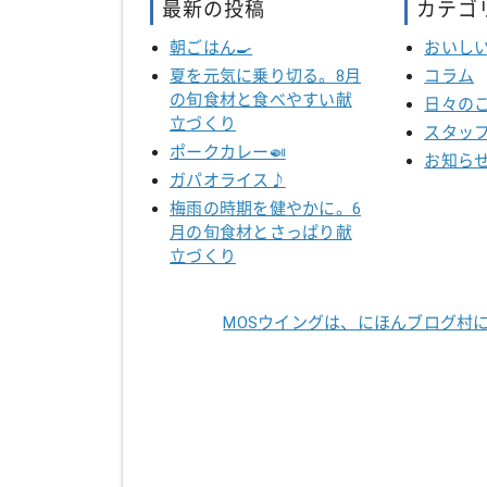
最新の投稿
カテゴ
朝ごはん🍳
おいし
夏を元気に乗り切る。8月
コラム
の旬食材と食べやすい献
日々の
立づくり
スタッ
ポークカレー🍛
お知ら
ガパオライス♪
梅雨の時期を健やかに。6
月の旬食材とさっぱり献
立づくり
MOSウイングは、にほんブログ村