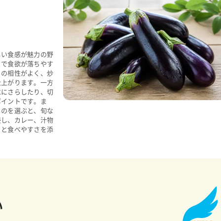
しい食感が魅力の野
さで食欲が落ちやす
との相性がよく、炒
仕上がります。一方
水にさらしたり、切
ポイントです。ま
ものを選ぶと、旬な
浸し、カレー、汁物
りと食べやすさを添
い