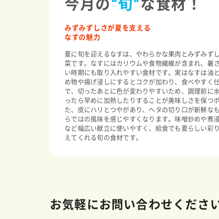
今月の
“旬”
な食材！
みずみずしさが夏を支える
なすの魅力
夏に旬を迎えるなすは、やわらかな果肉とみずみず
菜です。なすにはカリウムや食物繊維が含まれ、暑
い時期にも取り入れやすい食材です。実はなすは油
め物や揚げ浸しにするとコクが加わり、食べやすく
で、切ったあとに色が変わりやすいため、調理前に
ったら早めに加熱したりすることが美味しさを保つ
た、皮にハリとつやがあり、ヘタの切り口が新鮮な
らではの風味を感じやすくなります。味噌炒めや煮
など幅広い献立に使いやすく、給食でも夏らしい彩
えてくれる旬の食材です。
お気軽にお問い合わせくださ