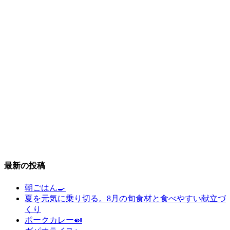
最新の投稿
朝ごはん🍳
夏を元気に乗り切る。8月の旬食材と食べやすい献立づ
くり
ポークカレー🍛