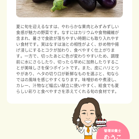
夏に旬を迎えるなすは、やわらかな果肉とみずみずしい
食感が魅力の野菜です。なすにはカリウムや食物繊維が
含まれ、暑さで食欲が落ちやすい時期にも取り入れやす
い食材です。実はなすは油との相性がよく、炒め物や揚
げ浸しにするとコクが加わり、食べやすく仕上がりま
す。一方で、切ったあとに色が変わりやすいため、調理
前に水にさらしたり、切ったら早めに加熱したりするこ
とが美味しさを保つポイントです。また、皮にハリとつ
やがあり、ヘタの切り口が新鮮なものを選ぶと、旬なら
ではの風味を感じやすくなります。味噌炒めや煮浸し、
カレー、汁物など幅広い献立に使いやすく、給食でも夏
らしい彩りと食べやすさを添えてくれる旬の食材です。