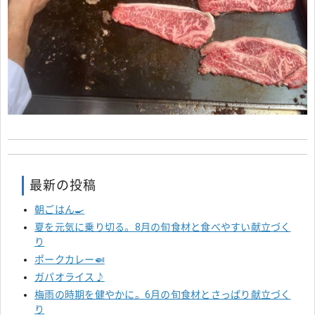
最新の投稿
朝ごはん🍳
夏を元気に乗り切る。8月の旬食材と食べやすい献立づく
り
ポークカレー🍛
ガパオライス♪
梅雨の時期を健やかに。6月の旬食材とさっぱり献立づく
り