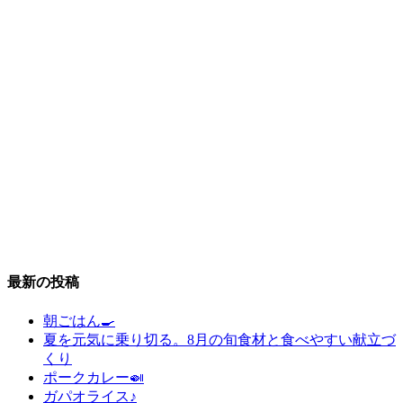
最新の投稿
朝ごはん🍳
夏を元気に乗り切る。8月の旬食材と食べやすい献立づ
くり
ポークカレー🍛
ガパオライス♪