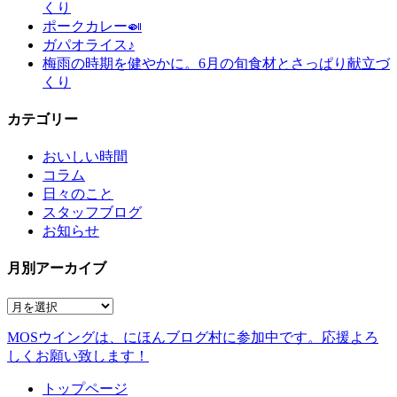
くり
ポークカレー🍛
ガパオライス♪
梅雨の時期を健やかに。6月の旬食材とさっぱり献立づ
くり
カテゴリー
おいしい時間
コラム
日々のこと
スタッフブログ
お知らせ
月別アーカイブ
MOSウイングは、にほんブログ村に参加中です。
応援よろ
しくお願い致します！
トップページ