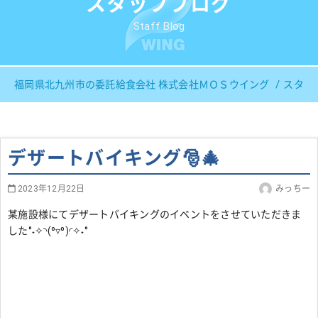
スタッフブログ
Staff Blog
福岡県北九州市の委託給食会社 株式会社ＭＯＳウイング
スタッ
デザートバイキング🎅🎄
2023年12月22日
みっちー
某施設様にてデザートバイキングのイベントをさせていただきま
した°˖✧◝(⁰▿⁰)◜✧˖°