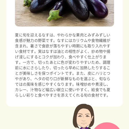
夏に旬を迎えるなすは、やわらかな果肉とみずみずしい
食感が魅力の野菜です。なすにはカリウムや食物繊維が
含まれ、暑さで食欲が落ちやすい時期にも取り入れやす
い食材です。実はなすは油との相性がよく、炒め物や揚
げ浸しにするとコクが加わり、食べやすく仕上がりま
す。一方で、切ったあとに色が変わりやすいため、調理
前に水にさらしたり、切ったら早めに加熱したりするこ
とが美味しさを保つポイントです。また、皮にハリとつ
やがあり、ヘタの切り口が新鮮なものを選ぶと、旬なら
ではの風味を感じやすくなります。味噌炒めや煮浸し、
カレー、汁物など幅広い献立に使いやすく、給食でも夏
らしい彩りと食べやすさを添えてくれる旬の食材です。