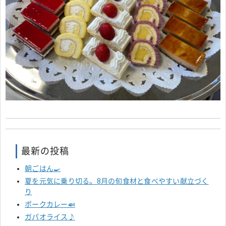
最新の投稿
朝ごはん🍳
夏を元気に乗り切る。8月の旬食材と食べやすい献立づく
り
ポークカレー🍛
ガパオライス♪