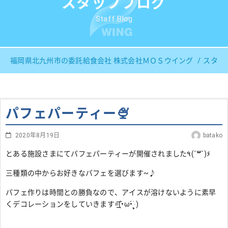
スタッフブログ
Staff Blog
福岡県北九州市の委託給食会社 株式会社ＭＯＳウイング
スタッ
パフェパーティー🍨
2020年8月19日
batako
とある施設さまにてパフェパーティーが開催されました٩(
´꒳`
)۶
三種類の中からお好きなパフェを選びます~♪
パフェ作りは時間との勝負なので、アイスが溶けないように素早
くデコレーションをしていきます=͟͟͞͞(•̀ω•́ ‧̣̥̇)