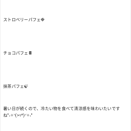
ストロベリーパフェ🍓
チョコパフェ🍫
抹茶パフェ🍃
暑い日が続くので、冷たい物を食べて清涼感を味わいたいです
ね°˖✧◝(>▿⁰)◜✧˖°