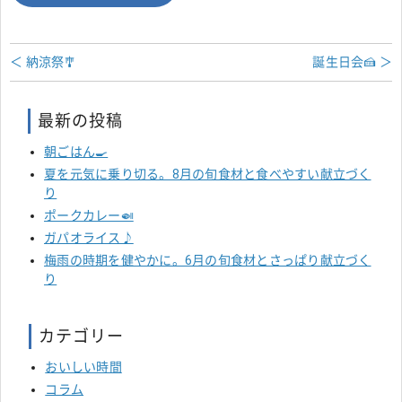
＜ 納涼祭🎐
誕生日会🍰 ＞
最新の投稿
朝ごはん🍳
夏を元気に乗り切る。8月の旬食材と食べやすい献立づく
り
ポークカレー🍛
ガパオライス♪
梅雨の時期を健やかに。6月の旬食材とさっぱり献立づく
り
カテゴリー
おいしい時間
コラム