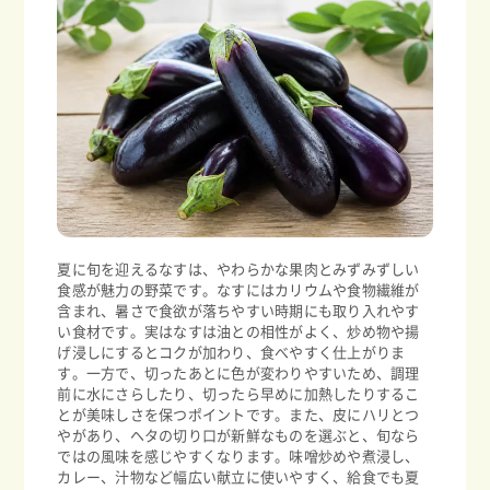
夏に旬を迎えるなすは、やわらかな果肉とみずみずしい
食感が魅力の野菜です。なすにはカリウムや食物繊維が
含まれ、暑さで食欲が落ちやすい時期にも取り入れやす
い食材です。実はなすは油との相性がよく、炒め物や揚
げ浸しにするとコクが加わり、食べやすく仕上がりま
す。一方で、切ったあとに色が変わりやすいため、調理
前に水にさらしたり、切ったら早めに加熱したりするこ
とが美味しさを保つポイントです。また、皮にハリとつ
やがあり、ヘタの切り口が新鮮なものを選ぶと、旬なら
ではの風味を感じやすくなります。味噌炒めや煮浸し、
カレー、汁物など幅広い献立に使いやすく、給食でも夏