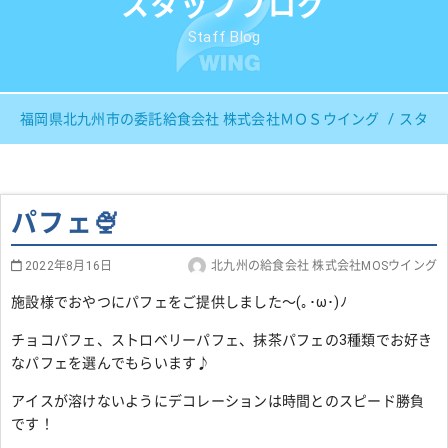
スタッフブログ
Staff Blog
福岡県北九州市の委託給食会社 株式会社ＭＯＳウイング
スタッ
パフェ🍨
2022年8月16日
北九州の給食会社 株式会社MOSウイング
施設様でおやつにパフェをご提供しました～(｡･ω･)ﾉ
チョコパフェ、ストロベリーパフェ、抹茶パフェの3種類でお好き
なパフェを選んでもらいます♪
アイスが溶けないようにデコレーションは時間とのスピード勝負
です！