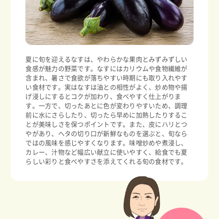
夏に旬を迎えるなすは、やわらかな果肉とみずみずしい
食感が魅力の野菜です。なすにはカリウムや食物繊維が
含まれ、暑さで食欲が落ちやすい時期にも取り入れやす
い食材です。実はなすは油との相性がよく、炒め物や揚
げ浸しにするとコクが加わり、食べやすく仕上がりま
す。一方で、切ったあとに色が変わりやすいため、調理
前に水にさらしたり、切ったら早めに加熱したりするこ
とが美味しさを保つポイントです。また、皮にハリとつ
やがあり、ヘタの切り口が新鮮なものを選ぶと、旬なら
ではの風味を感じやすくなります。味噌炒めや煮浸し、
カレー、汁物など幅広い献立に使いやすく、給食でも夏
らしい彩りと食べやすさを添えてくれる旬の食材です。