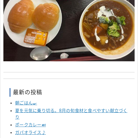
最新の投稿
朝ごはん🍳
夏を元気に乗り切る。8月の旬食材と食べやすい献立づく
り
ポークカレー🍛
ガパオライス♪