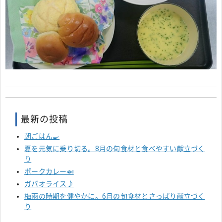
最新の投稿
朝ごはん🍳
夏を元気に乗り切る。8月の旬食材と食べやすい献立づく
り
ポークカレー🍛
ガパオライス♪
梅雨の時期を健やかに。6月の旬食材とさっぱり献立づく
り