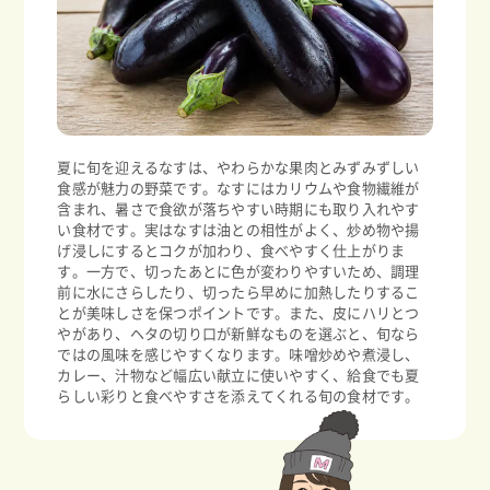
夏に旬を迎えるなすは、やわらかな果肉とみずみずしい
食感が魅力の野菜です。なすにはカリウムや食物繊維が
含まれ、暑さで食欲が落ちやすい時期にも取り入れやす
い食材です。実はなすは油との相性がよく、炒め物や揚
げ浸しにするとコクが加わり、食べやすく仕上がりま
す。一方で、切ったあとに色が変わりやすいため、調理
前に水にさらしたり、切ったら早めに加熱したりするこ
とが美味しさを保つポイントです。また、皮にハリとつ
やがあり、ヘタの切り口が新鮮なものを選ぶと、旬なら
ではの風味を感じやすくなります。味噌炒めや煮浸し、
カレー、汁物など幅広い献立に使いやすく、給食でも夏
らしい彩りと食べやすさを添えてくれる旬の食材です。