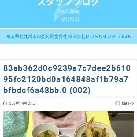
スタッフブログ
Staff Blog
83ab36
福岡県北九州市の委託給食会社 株式会社ＭＯＳウイング
83ab362d0c9239a7c7dee2b610
95fc2120bd0a164848af1b79a7
bfbdcf6a48bb.0 (002)
2020年4月27日
batako