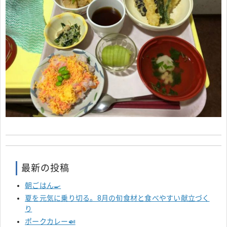
最新の投稿
朝ごはん🍳
夏を元気に乗り切る。8月の旬食材と食べやすい献立づく
り
ポークカレー🍛