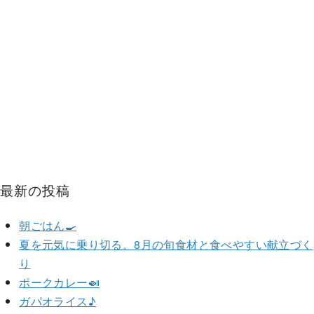
最新の投稿
朝ごはん🍳
夏を元気に乗り切る。8月の旬食材と食べやすい献立づく
り
ポークカレー🍛
ガパオライス♪