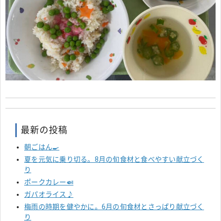
最新の投稿
朝ごはん🍳
夏を元気に乗り切る。8月の旬食材と食べやすい献立づく
り
ポークカレー🍛
ガパオライス♪
梅雨の時期を健やかに。6月の旬食材とさっぱり献立づく
り