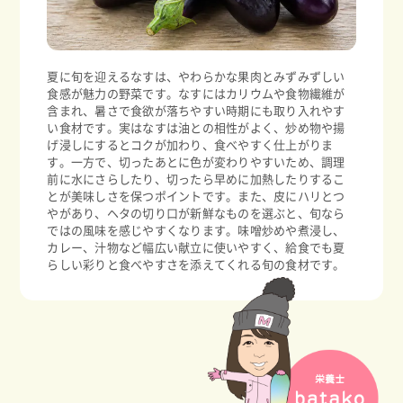
夏に旬を迎えるなすは、やわらかな果肉とみずみずしい
食感が魅力の野菜です。なすにはカリウムや食物繊維が
含まれ、暑さで食欲が落ちやすい時期にも取り入れやす
い食材です。実はなすは油との相性がよく、炒め物や揚
げ浸しにするとコクが加わり、食べやすく仕上がりま
す。一方で、切ったあとに色が変わりやすいため、調理
前に水にさらしたり、切ったら早めに加熱したりするこ
とが美味しさを保つポイントです。また、皮にハリとつ
やがあり、ヘタの切り口が新鮮なものを選ぶと、旬なら
ではの風味を感じやすくなります。味噌炒めや煮浸し、
カレー、汁物など幅広い献立に使いやすく、給食でも夏
らしい彩りと食べやすさを添えてくれる旬の食材です。