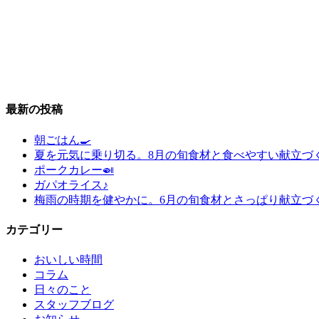
最新の投稿
朝ごはん🍳
夏を元気に乗り切る。8月の旬食材と食べやすい献立づ
ポークカレー🍛
ガパオライス♪
梅雨の時期を健やかに。6月の旬食材とさっぱり献立づ
カテゴリー
おいしい時間
コラム
日々のこと
スタッフブログ