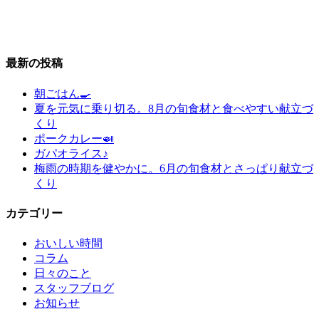
最新の投稿
朝ごはん🍳
夏を元気に乗り切る。8月の旬食材と食べやすい献立づ
くり
ポークカレー🍛
ガパオライス♪
梅雨の時期を健やかに。6月の旬食材とさっぱり献立づ
くり
カテゴリー
おいしい時間
コラム
日々のこと
スタッフブログ
お知らせ