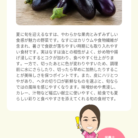
夏に旬を迎えるなすは、やわらかな果肉とみずみずしい
食感が魅力の野菜です。なすにはカリウムや食物繊維が
含まれ、暑さで食欲が落ちやすい時期にも取り入れやす
い食材です。実はなすは油との相性がよく、炒め物や揚
げ浸しにするとコクが加わり、食べやすく仕上がりま
す。一方で、切ったあとに色が変わりやすいため、調理
前に水にさらしたり、切ったら早めに加熱したりするこ
とが美味しさを保つポイントです。また、皮にハリとつ
やがあり、ヘタの切り口が新鮮なものを選ぶと、旬なら
ではの風味を感じやすくなります。味噌炒めや煮浸し、
カレー、汁物など幅広い献立に使いやすく、給食でも夏
らしい彩りと食べやすさを添えてくれる旬の食材です。