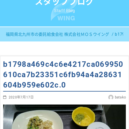
スタッフブログ
Staff Blog
b1798
福岡県北九州市の委託給食会社 株式会社ＭＯＳウイング
b1798a469c4c6e4217ca069950
610ca7b23351c6fb94a4a28631
604b959e602c.0
2020年7月17日
batako