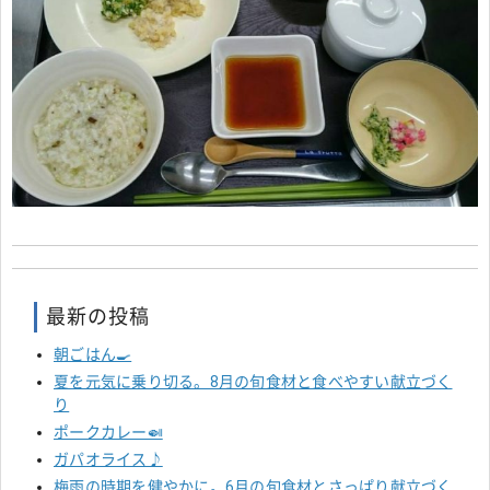
最新の投稿
朝ごはん🍳
夏を元気に乗り切る。8月の旬食材と食べやすい献立づく
り
ポークカレー🍛
ガパオライス♪
梅雨の時期を健やかに。6月の旬食材とさっぱり献立づく