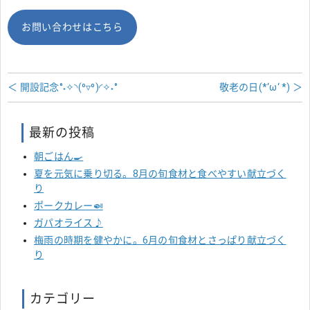
お問い合わせはこちら
＜ 開設記念°˖✧◝(⁰▿⁰)◜✧˖°
敬老の日(*‘ω‘ *) ＞
最新の投稿
朝ごはん🍳
夏を元気に乗り切る。8月の旬食材と食べやすい献立づく
り
ポークカレー🍛
ガパオライス♪
梅雨の時期を健やかに。6月の旬食材とさっぱり献立づく
り
カテゴリー