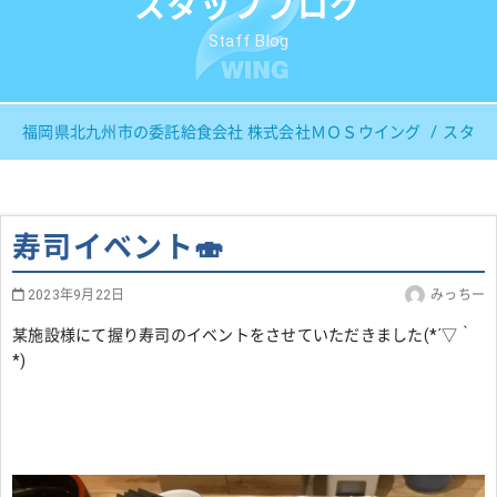
スタッフブログ
Staff Blog
福岡県北九州市の委託給食会社 株式会社ＭＯＳウイング
スタッ
寿司イベント🍣
2023年9月22日
みっちー
某施設様にて握り寿司のイベントをさせていただきました(*´▽｀
*)