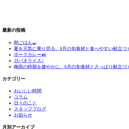
最新の投稿
朝ごはん🍳
夏を元気に乗り切る。8月の旬食材と食べやすい献立づ
ポークカレー🍛
ガパオライス♪
梅雨の時期を健やかに。6月の旬食材とさっぱり献立づ
カテゴリー
おいしい時間
コラム
日々のこと
スタッフブログ
お知らせ
月別アーカイブ