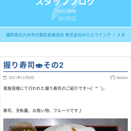
スタッフブログ
Staff Blog
福岡県北九州市の委託給食会社 株式会社ＭＯＳウイング
スタッ
握り寿司🍣その2
2021年12月8日
batako
某施設様にて行われた握り寿司のご紹介です～( ´ ꒳ ` )⸝
寿司、天麩羅、お吸い物、フルーツです♪