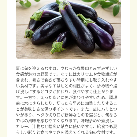
夏に旬を迎えるなすは、やわらかな果肉とみずみずしい
食感が魅力の野菜です。なすにはカリウムや食物繊維が
含まれ、暑さで食欲が落ちやすい時期にも取り入れやす
い食材です。実はなすは油との相性がよく、炒め物や揚
げ浸しにするとコクが加わり、食べやすく仕上がりま
す。一方で、切ったあとに色が変わりやすいため、調理
前に水にさらしたり、切ったら早めに加熱したりするこ
とが美味しさを保つポイントです。また、皮にハリとつ
やがあり、ヘタの切り口が新鮮なものを選ぶと、旬なら
ではの風味を感じやすくなります。味噌炒めや煮浸し、
カレー、汁物など幅広い献立に使いやすく、給食でも夏
らしい彩りと食べやすさを添えてくれる旬の食材です。