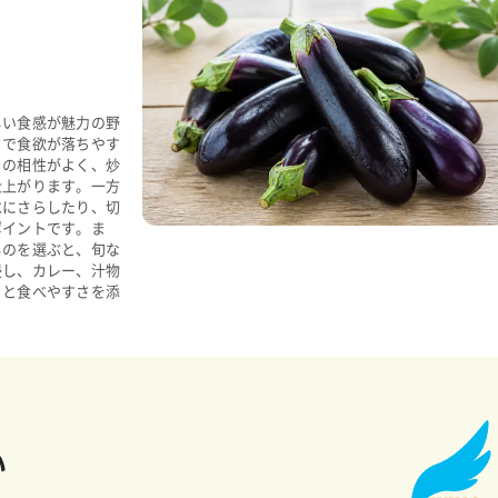
しい食感が魅力の野
さで食欲が落ちやす
との相性がよく、炒
仕上がります。一方
水にさらしたり、切
ポイントです。ま
ものを選ぶと、旬な
浸し、カレー、汁物
りと食べやすさを添
い