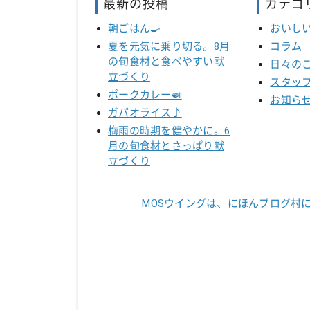
最新の投稿
カテゴ
朝ごはん🍳
おいし
夏を元気に乗り切る。8月
コラム
の旬食材と食べやすい献
日々の
立づくり
スタッ
ポークカレー🍛
お知ら
ガパオライス♪
梅雨の時期を健やかに。6
月の旬食材とさっぱり献
立づくり
MOSウイングは、にほんブログ村