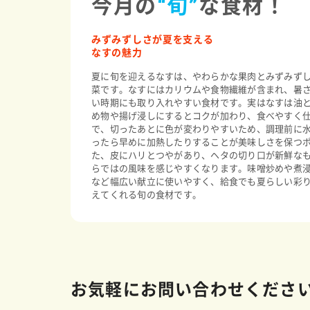
今月の
“旬”
な食材！
みずみずしさが夏を支える
なすの魅力
夏に旬を迎えるなすは、やわらかな果肉とみずみず
菜です。なすにはカリウムや食物繊維が含まれ、暑
い時期にも取り入れやすい食材です。実はなすは油
め物や揚げ浸しにするとコクが加わり、食べやすく
で、切ったあとに色が変わりやすいため、調理前に
ったら早めに加熱したりすることが美味しさを保つ
た、皮にハリとつやがあり、ヘタの切り口が新鮮な
らではの風味を感じやすくなります。味噌炒めや煮
など幅広い献立に使いやすく、給食でも夏らしい彩
えてくれる旬の食材です。
お気軽にお問い合わせくださ