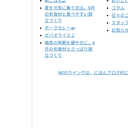
朝ごはん🍳
おいし
夏を元気に乗り切る。8月
コラム
の旬食材と食べやすい献
日々の
立づくり
スタッ
ポークカレー🍛
お知ら
ガパオライス♪
梅雨の時期を健やかに。6
月の旬食材とさっぱり献
立づくり
MOSウイングは、にほんブログ村