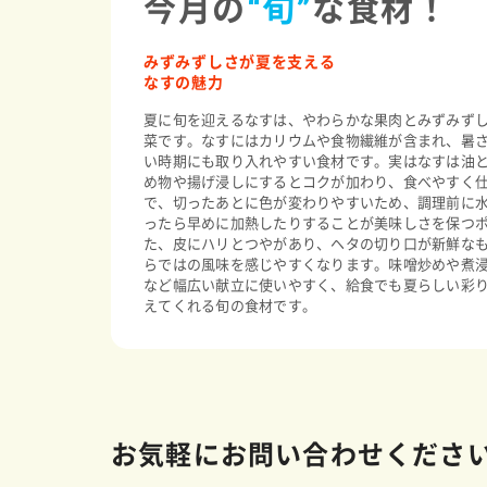
今月の
“旬”
な食材！
みずみずしさが夏を支える
なすの魅力
夏に旬を迎えるなすは、やわらかな果肉とみずみず
菜です。なすにはカリウムや食物繊維が含まれ、暑
い時期にも取り入れやすい食材です。実はなすは油
め物や揚げ浸しにするとコクが加わり、食べやすく
で、切ったあとに色が変わりやすいため、調理前に
ったら早めに加熱したりすることが美味しさを保つ
た、皮にハリとつやがあり、ヘタの切り口が新鮮な
らではの風味を感じやすくなります。味噌炒めや煮
など幅広い献立に使いやすく、給食でも夏らしい彩
えてくれる旬の食材です。
お気軽にお問い合わせくださ