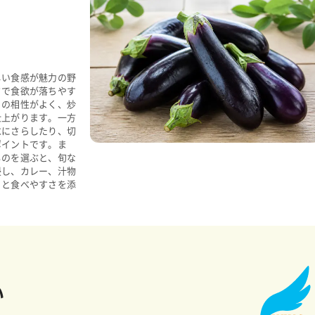
しい食感が魅力の野
さで食欲が落ちやす
との相性がよく、炒
仕上がります。一方
水にさらしたり、切
ポイントです。ま
ものを選ぶと、旬な
浸し、カレー、汁物
りと食べやすさを添
い