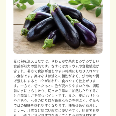
夏に旬を迎えるなすは、やわらかな果肉とみずみずしい
食感が魅力の野菜です。なすにはカリウムや食物繊維が
含まれ、暑さで食欲が落ちやすい時期にも取り入れやす
い食材です。実はなすは油との相性がよく、炒め物や揚
げ浸しにするとコクが加わり、食べやすく仕上がりま
す。一方で、切ったあとに色が変わりやすいため、調理
前に水にさらしたり、切ったら早めに加熱したりするこ
とが美味しさを保つポイントです。また、皮にハリとつ
やがあり、ヘタの切り口が新鮮なものを選ぶと、旬なら
ではの風味を感じやすくなります。味噌炒めや煮浸し、
カレー、汁物など幅広い献立に使いやすく、給食でも夏
らしい彩りと食べやすさを添えてくれる旬の食材です。