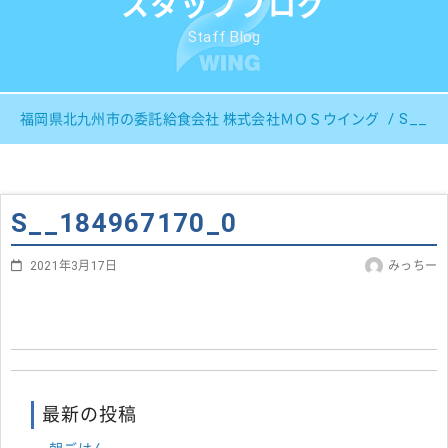
スタッフブログ
Staff Blog
S__18
福岡県北九州市の委託給食会社 株式会社ＭＯＳウイング
S__184967170_0
2021年3月17日
みっちー
最新の投稿