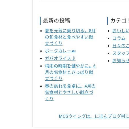
最新の投稿
カテゴ
夏を元気に乗り切る。8月
おいし
の旬食材と食べやすい献
コラム
立づくり
日々の
ポークカレー🍛
スタッ
ガパオライス♪
お知ら
梅雨の時期を健やかに。6
月の旬食材とさっぱり献
立づくり
春の訪れを食卓に。4月の
旬食材とやさしい献立づ
くり
MOSウイングは、にほんブログ村