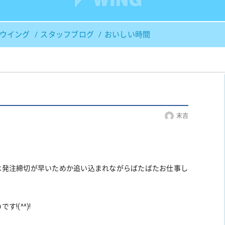
Ｓウイング
スタッフブログ
おいしい時間
末吉
は発注締切が早いためか追い込まれながらばたばたお仕事し
(^^)!