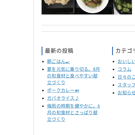
最新の投稿
カテゴ
朝ごはん🍳
おいし
夏を元気に乗り切る。8月
コラム
の旬食材と食べやすい献
日々の
立づくり
スタッ
ポークカレー🍛
お知ら
ガパオライス♪
梅雨の時期を健やかに。6
月の旬食材とさっぱり献
立づくり