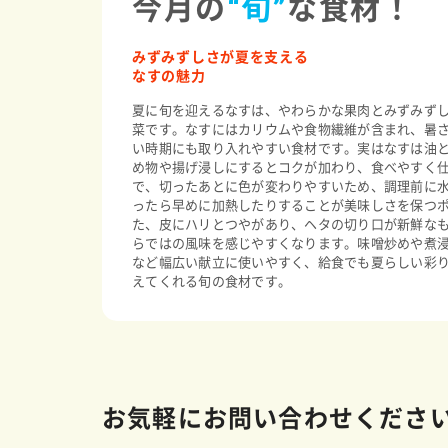
今月の
“旬”
な食材！
みずみずしさが夏を支える
なすの魅力
夏に旬を迎えるなすは、やわらかな果肉とみずみず
菜です。なすにはカリウムや食物繊維が含まれ、暑
い時期にも取り入れやすい食材です。実はなすは油
め物や揚げ浸しにするとコクが加わり、食べやすく
で、切ったあとに色が変わりやすいため、調理前に
ったら早めに加熱したりすることが美味しさを保つ
た、皮にハリとつやがあり、ヘタの切り口が新鮮な
らではの風味を感じやすくなります。味噌炒めや煮
など幅広い献立に使いやすく、給食でも夏らしい彩
えてくれる旬の食材です。
お気軽にお問い合わせくださ