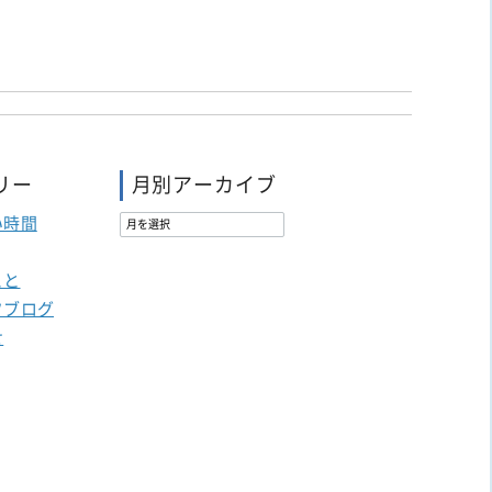
リー
月別アーカイブ
い時間
こと
フブログ
せ