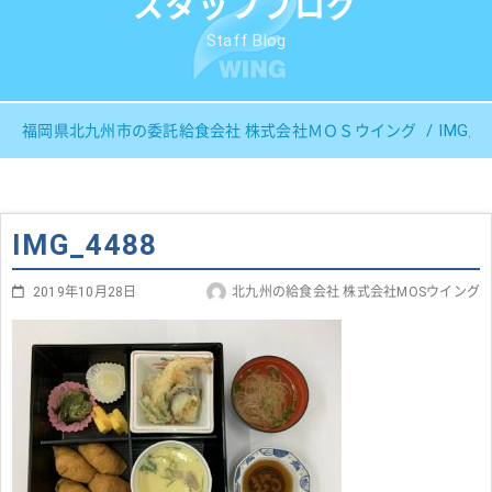
スタッフブログ
Staff Blog
IMG_4
福岡県北九州市の委託給食会社 株式会社ＭＯＳウイング
IMG_4488
2019年10月28日
北九州の給食会社 株式会社MOSウイング