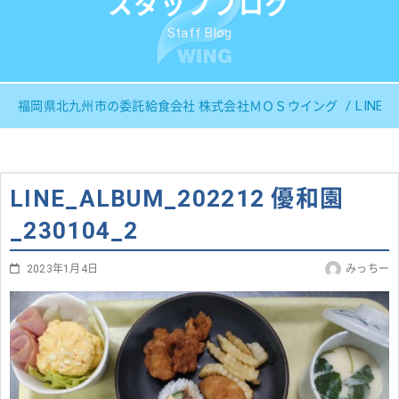
スタッフブログ
Staff Blog
LINE_
福岡県北九州市の委託給食会社 株式会社ＭＯＳウイング
LINE_ALBUM_202212 優和園
_230104_2
2023年1月4日
みっちー