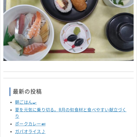
最新の投稿
朝ごはん🍳
夏を元気に乗り切る。8月の旬食材と食べやすい献立づく
り
ポークカレー🍛
ガパオライス♪