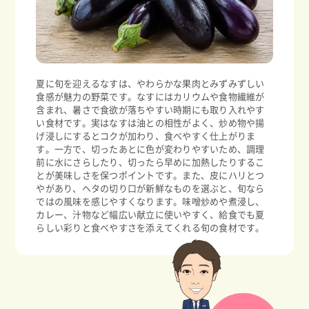
夏に旬を迎えるなすは、やわらかな果肉とみずみずしい
食感が魅力の野菜です。なすにはカリウムや食物繊維が
含まれ、暑さで食欲が落ちやすい時期にも取り入れやす
い食材です。実はなすは油との相性がよく、炒め物や揚
げ浸しにするとコクが加わり、食べやすく仕上がりま
す。一方で、切ったあとに色が変わりやすいため、調理
前に水にさらしたり、切ったら早めに加熱したりするこ
とが美味しさを保つポイントです。また、皮にハリとつ
やがあり、ヘタの切り口が新鮮なものを選ぶと、旬なら
ではの風味を感じやすくなります。味噌炒めや煮浸し、
カレー、汁物など幅広い献立に使いやすく、給食でも夏
らしい彩りと食べやすさを添えてくれる旬の食材です。