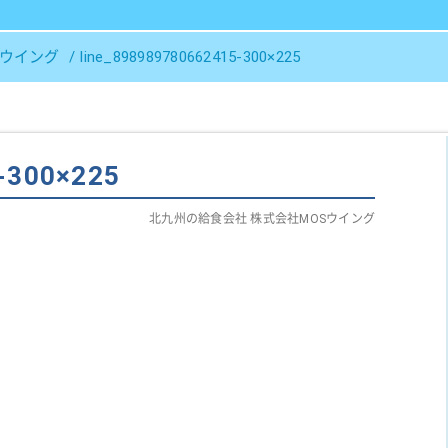
Ｓウイング
line_898989780662415-300×225
-300×225
北九州の給食会社 株式会社MOSウイング