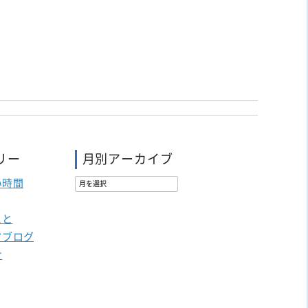
リー
月別アーカイブ
い時間
こと
フブログ
せ