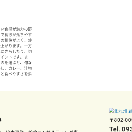
しい食感が魅力の野
さで食欲が落ちやす
との相性がよく、炒
仕上がります。一方
水にさらしたり、切
ポイントです。ま
ものを選ぶと、旬な
浸し、カレー、汁物
りと食べやすさを添
い
〒802-0
Tel. 0