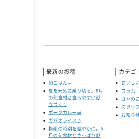
最新の投稿
カテゴ
朝ごはん🍳
おいし
夏を元気に乗り切る。8月
コラム
の旬食材と食べやすい献
日々の
立づくり
スタッ
ポークカレー🍛
お知ら
ガパオライス♪
梅雨の時期を健やかに。6
月の旬食材とさっぱり献