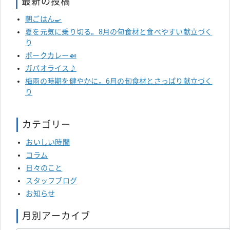
最新の投稿
朝ごはん🍳
夏を元気に乗り切る。8月の旬食材と食べやすい献立づく
り
ポークカレー🍛
ガパオライス♪
梅雨の時期を健やかに。6月の旬食材とさっぱり献立づく
り
カテゴリー
おいしい時間
コラム
日々のこと
スタッフブログ
お知らせ
月別アーカイブ