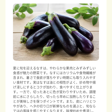
夏に旬を迎えるなすは、やわらかな果肉とみずみずしい
食感が魅力の野菜です。なすにはカリウムや食物繊維が
含まれ、暑さで食欲が落ちやすい時期にも取り入れやす
い食材です。実はなすは油との相性がよく、炒め物や揚
げ浸しにするとコクが加わり、食べやすく仕上がりま
す。一方で、切ったあとに色が変わりやすいため、調理
前に水にさらしたり、切ったら早めに加熱したりするこ
とが美味しさを保つポイントです。また、皮にハリとつ
やがあり、ヘタの切り口が新鮮なものを選ぶと、旬なら
ではの風味を感じやすくなります。味噌炒めや煮浸し、