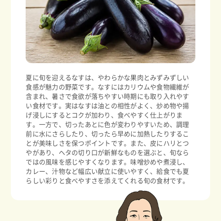
夏に旬を迎えるなすは、やわらかな果肉とみずみずしい
食感が魅力の野菜です。なすにはカリウムや食物繊維が
含まれ、暑さで食欲が落ちやすい時期にも取り入れやす
い食材です。実はなすは油との相性がよく、炒め物や揚
げ浸しにするとコクが加わり、食べやすく仕上がりま
す。一方で、切ったあとに色が変わりやすいため、調理
前に水にさらしたり、切ったら早めに加熱したりするこ
とが美味しさを保つポイントです。また、皮にハリとつ
やがあり、ヘタの切り口が新鮮なものを選ぶと、旬なら
ではの風味を感じやすくなります。味噌炒めや煮浸し、
カレー、汁物など幅広い献立に使いやすく、給食でも夏
らしい彩りと食べやすさを添えてくれる旬の食材です。