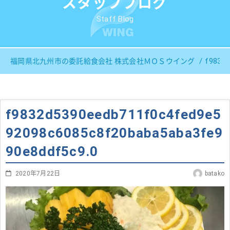
スタッフブログ
Staff Blog
f9832d
福岡県北九州市の委託給食会社 株式会社ＭＯＳウイング
f9832d5390eedb711f0c4fed9e5
92098c6085c8f20baba5aba3fe9
90e8ddf5c9.0
2020年7月22日
batako