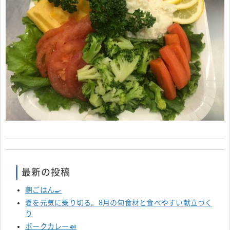
最新の投稿
朝ごはん🍳
夏を元気に乗り切る。8月の旬食材と食べやすい献立づく
り
ポークカレー🍛