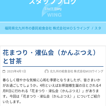
スタッフブログ
Staff Blog
福岡県北九州市の委託給食会社 株式会社ＭＯＳウイング
スタッ
花まつり・灌仏会（かんぶつえ）
と甘茶
2025年4月1日
北九州の給食会社 株式会社MOSウイング
春らしく穏やかな気候に心和む季節となりましたが、皆さまいか
がお過ごしでしょうか。4月といえばお釈迦様生誕の日とされる4
月8日に行われる「花まつり・灌仏会（かんぶつえ）」がありま
す。今回は「花まつり・灌仏会（かんぶつえ）」についてご紹介
いたします。