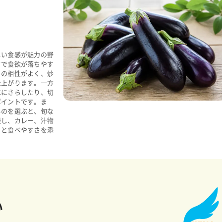
しい食感が魅力の野
さで食欲が落ちやす
との相性がよく、炒
仕上がります。一方
水にさらしたり、切
ポイントです。ま
ものを選ぶと、旬な
浸し、カレー、汁物
りと食べやすさを添
い