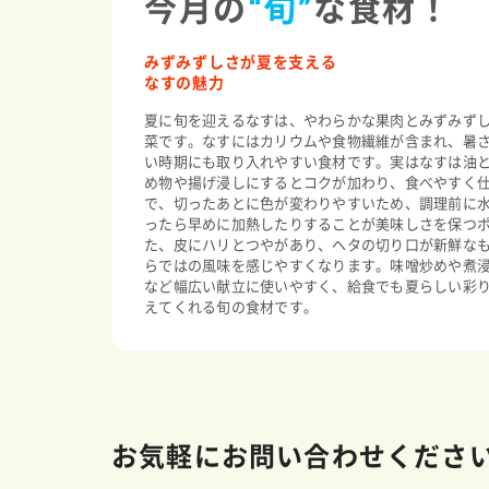
今月の
“旬”
な食材！
みずみずしさが夏を支える
なすの魅力
夏に旬を迎えるなすは、やわらかな果肉とみずみず
菜です。なすにはカリウムや食物繊維が含まれ、暑
い時期にも取り入れやすい食材です。実はなすは油
め物や揚げ浸しにするとコクが加わり、食べやすく
で、切ったあとに色が変わりやすいため、調理前に
ったら早めに加熱したりすることが美味しさを保つ
た、皮にハリとつやがあり、ヘタの切り口が新鮮な
らではの風味を感じやすくなります。味噌炒めや煮
など幅広い献立に使いやすく、給食でも夏らしい彩
えてくれる旬の食材です。
お気軽にお問い合わせくださ