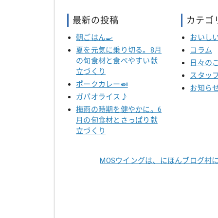
最新の投稿
カテゴ
朝ごはん🍳
おいし
夏を元気に乗り切る。8月
コラム
の旬食材と食べやすい献
日々の
立づくり
スタッ
ポークカレー🍛
お知ら
ガパオライス♪
梅雨の時期を健やかに。6
月の旬食材とさっぱり献
立づくり
MOSウイングは、にほんブログ村