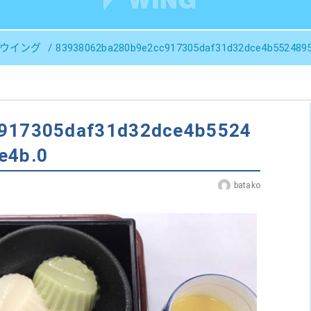
Ｓウイング
83938062ba280b9e2cc917305daf31d32dce4b5524895
917305daf31d32dce4b5524
e4b.0
batako