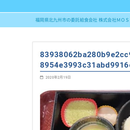
福岡県北九州市の委託給食会社 株式会社ＭＯ
83938062ba280b9e2cc
8954e3993c31abd9916
2020年2月19日