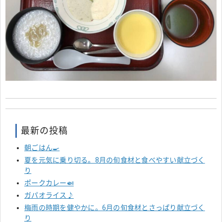
最新の投稿
朝ごはん🍳
夏を元気に乗り切る。8月の旬食材と食べやすい献立づく
り
ポークカレー🍛
ガパオライス♪
梅雨の時期を健やかに。6月の旬食材とさっぱり献立づく
り