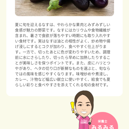
夏に旬を迎えるなすは、やわらかな果肉とみずみずしい
食感が魅力の野菜です。なすにはカリウムや食物繊維が
含まれ、暑さで食欲が落ちやすい時期にも取り入れやす
い食材です。実はなすは油との相性がよく、炒め物や揚
げ浸しにするとコクが加わり、食べやすく仕上がりま
す。一方で、切ったあとに色が変わりやすいため、調理
前に水にさらしたり、切ったら早めに加熱したりするこ
とが美味しさを保つポイントです。また、皮にハリとつ
やがあり、ヘタの切り口が新鮮なものを選ぶと、旬なら
ではの風味を感じやすくなります。味噌炒めや煮浸し、
カレー、汁物など幅広い献立に使いやすく、給食でも夏
らしい彩りと食べやすさを添えてくれる旬の食材です。