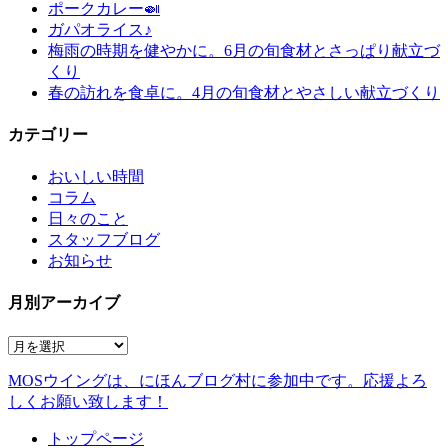
ポークカレー🍛
ガパオライス♪
梅雨の時期を健やかに。6月の旬食材とさっぱり献立づ
くり
春の訪れを食卓に。4月の旬食材とやさしい献立づくり
カテゴリー
おいしい時間
コラム
日々のこと
スタッフブログ
お知らせ
月別アーカイブ
MOSウイングは、にほんブログ村に参加中です。
応援よろ
しくお願い致します！
トップページ