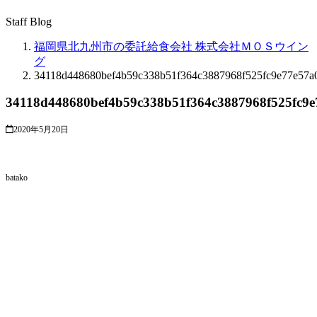
Staff Blog
福岡県北九州市の委託給食会社 株式会社ＭＯＳウイン
グ
34118d448680bef4b59c338b51f364c3887968f525fc9e77e57a0
34118d448680bef4b59c338b51f364c3887968f525fc9e
2020年5月20日
batako