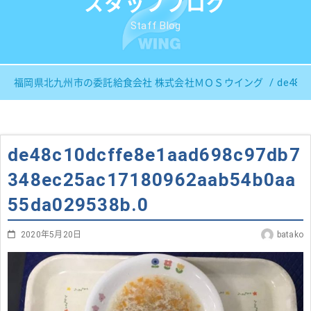
スタッフブログ
Staff Blog
de48c
福岡県北九州市の委託給食会社 株式会社ＭＯＳウイング
de48c10dcffe8e1aad698c97db7
348ec25ac17180962aab54b0aa
55da029538b.0
2020年5月20日
batako