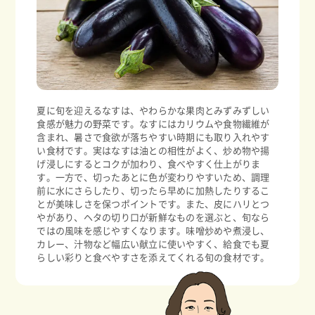
夏に旬を迎えるなすは、やわらかな果肉とみずみずしい
食感が魅力の野菜です。なすにはカリウムや食物繊維が
含まれ、暑さで食欲が落ちやすい時期にも取り入れやす
い食材です。実はなすは油との相性がよく、炒め物や揚
げ浸しにするとコクが加わり、食べやすく仕上がりま
す。一方で、切ったあとに色が変わりやすいため、調理
前に水にさらしたり、切ったら早めに加熱したりするこ
とが美味しさを保つポイントです。また、皮にハリとつ
やがあり、ヘタの切り口が新鮮なものを選ぶと、旬なら
ではの風味を感じやすくなります。味噌炒めや煮浸し、
カレー、汁物など幅広い献立に使いやすく、給食でも夏
らしい彩りと食べやすさを添えてくれる旬の食材です。