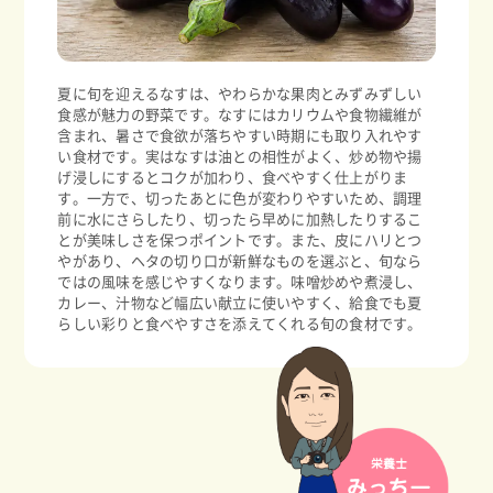
夏に旬を迎えるなすは、やわらかな果肉とみずみずしい
食感が魅力の野菜です。なすにはカリウムや食物繊維が
含まれ、暑さで食欲が落ちやすい時期にも取り入れやす
い食材です。実はなすは油との相性がよく、炒め物や揚
げ浸しにするとコクが加わり、食べやすく仕上がりま
す。一方で、切ったあとに色が変わりやすいため、調理
前に水にさらしたり、切ったら早めに加熱したりするこ
とが美味しさを保つポイントです。また、皮にハリとつ
やがあり、ヘタの切り口が新鮮なものを選ぶと、旬なら
ではの風味を感じやすくなります。味噌炒めや煮浸し、
カレー、汁物など幅広い献立に使いやすく、給食でも夏
らしい彩りと食べやすさを添えてくれる旬の食材です。