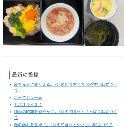
最新の投稿
夏を元気に乗り切る。8月の旬食材と食べやすい献立づく
り
ポークカレー🍛
ガパオライス♪
梅雨の時期を健やかに。6月の旬食材とさっぱり献立づく
り
春の訪れを食卓に。4月の旬食材とやさしい献立づくり