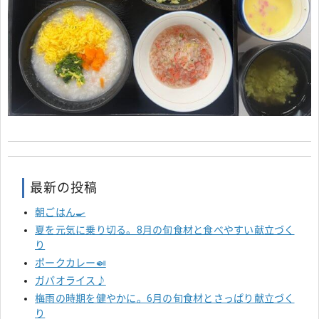
最新の投稿
朝ごはん🍳
夏を元気に乗り切る。8月の旬食材と食べやすい献立づく
り
ポークカレー🍛
ガパオライス♪
梅雨の時期を健やかに。6月の旬食材とさっぱり献立づく
り