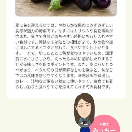
夏に旬を迎えるなすは、やわらかな果肉とみずみずしい
食感が魅力の野菜です。なすにはカリウムや食物繊維が
含まれ、暑さで食欲が落ちやすい時期にも取り入れやす
い食材です。実はなすは油との相性がよく、炒め物や揚
げ浸しにするとコクが加わり、食べやすく仕上がりま
す。一方で、切ったあとに色が変わりやすいため、調理
前に水にさらしたり、切ったら早めに加熱したりするこ
とが美味しさを保つポイントです。また、皮にハリとつ
やがあり、ヘタの切り口が新鮮なものを選ぶと、旬なら
ではの風味を感じやすくなります。味噌炒めや煮浸し、
カレー、汁物など幅広い献立に使いやすく、給食でも夏
らしい彩りと食べやすさを添えてくれる旬の食材です。