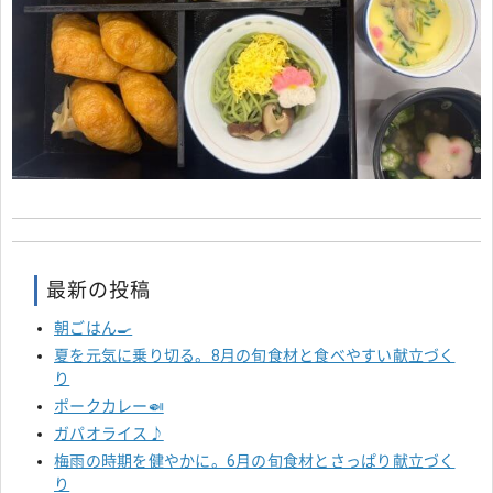
最新の投稿
朝ごはん🍳
夏を元気に乗り切る。8月の旬食材と食べやすい献立づく
り
ポークカレー🍛
ガパオライス♪
梅雨の時期を健やかに。6月の旬食材とさっぱり献立づく
り