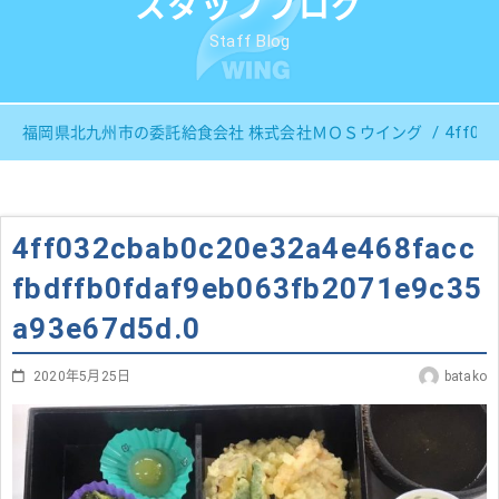
スタッフブログ
Staff Blog
4ff032
福岡県北九州市の委託給食会社 株式会社ＭＯＳウイング
4ff032cbab0c20e32a4e468facc
fbdffb0fdaf9eb063fb2071e9c35
a93e67d5d.0
2020年5月25日
batako