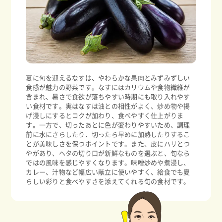
夏に旬を迎えるなすは、やわらかな果肉とみずみずしい
食感が魅力の野菜です。なすにはカリウムや食物繊維が
含まれ、暑さで食欲が落ちやすい時期にも取り入れやす
い食材です。実はなすは油との相性がよく、炒め物や揚
げ浸しにするとコクが加わり、食べやすく仕上がりま
す。一方で、切ったあとに色が変わりやすいため、調理
前に水にさらしたり、切ったら早めに加熱したりするこ
とが美味しさを保つポイントです。また、皮にハリとつ
やがあり、ヘタの切り口が新鮮なものを選ぶと、旬なら
ではの風味を感じやすくなります。味噌炒めや煮浸し、
カレー、汁物など幅広い献立に使いやすく、給食でも夏
らしい彩りと食べやすさを添えてくれる旬の食材です。