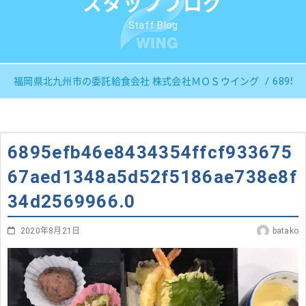
スタッフブログ
Staff Blog
6895ef
福岡県北九州市の委託給食会社 株式会社ＭＯＳウイング
6895efb46e8434354ffcf933675
67aed1348a5d52f5186ae738e8f
34d2569966.0
2020年8月21日
batako