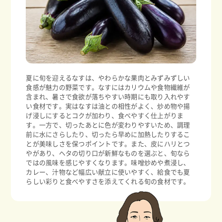
夏に旬を迎えるなすは、やわらかな果肉とみずみずしい
食感が魅力の野菜です。なすにはカリウムや食物繊維が
含まれ、暑さで食欲が落ちやすい時期にも取り入れやす
い食材です。実はなすは油との相性がよく、炒め物や揚
げ浸しにするとコクが加わり、食べやすく仕上がりま
す。一方で、切ったあとに色が変わりやすいため、調理
前に水にさらしたり、切ったら早めに加熱したりするこ
とが美味しさを保つポイントです。また、皮にハリとつ
やがあり、ヘタの切り口が新鮮なものを選ぶと、旬なら
ではの風味を感じやすくなります。味噌炒めや煮浸し、
カレー、汁物など幅広い献立に使いやすく、給食でも夏
らしい彩りと食べやすさを添えてくれる旬の食材です。