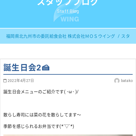
スタッフブログ
Staff Blog
福岡県北九州市の委託給食会社 株式会社ＭＯＳウイング
スタッ
誕生日会2🍰
2022年4月27日
batako
誕生日会メニューのご紹介です( ･ω･ )/
散らし寿司には菜の花を散らしてます～
季節を感じられるお弁当です(*´▽`*)