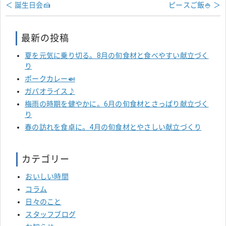
＜ 誕生日会🍰
ピースご飯🍚 ＞
最新の投稿
夏を元気に乗り切る。8月の旬食材と食べやすい献立づく
り
ポークカレー🍛
ガパオライス♪
梅雨の時期を健やかに。6月の旬食材とさっぱり献立づく
り
春の訪れを食卓に。4月の旬食材とやさしい献立づくり
カテゴリー
おいしい時間
コラム
日々のこと
スタッフブログ