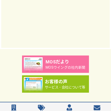
MOSだより
MOSウイングの社内新聞
お客様の声
サービス・会社について等
Copyright（C）MOS WING Co.,Ltd.