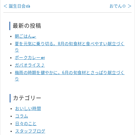
＜ 誕生日会🍰
おでん🍲 ＞
最新の投稿
朝ごはん🍳
夏を元気に乗り切る。8月の旬食材と食べやすい献立づく
り
ポークカレー🍛
ガパオライス♪
梅雨の時期を健やかに。6月の旬食材とさっぱり献立づく
り
カテゴリー
おいしい時間
コラム
日々のこと
スタッフブログ