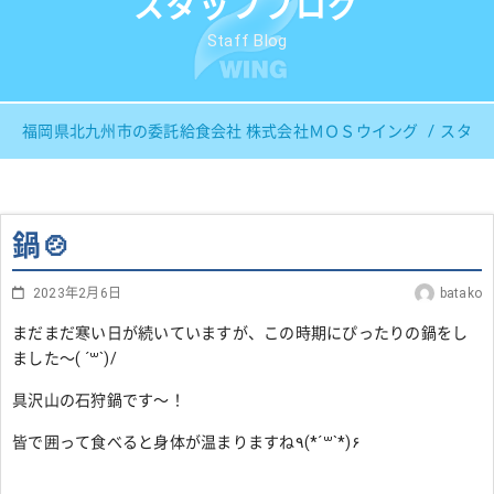
スタッフブログ
Staff Blog
福岡県北九州市の委託給食会社 株式会社ＭＯＳウイング
スタッ
鍋🍲
2023年2月6日
batako
まだまだ寒い日が続いていますが、この時期にぴったりの鍋をし
ました～( ´꒳`)/
具沢山の石狩鍋です～！
皆で囲って食べると身体が温まりますね٩(*´꒳`*)۶