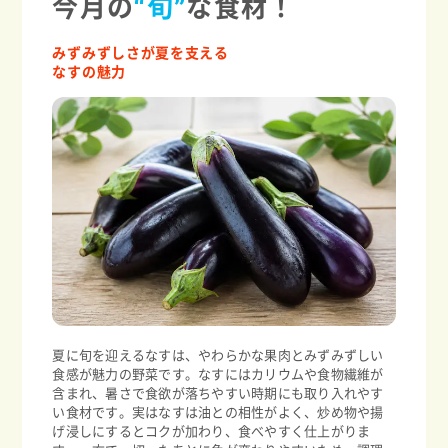
今月の
“旬”
な食材！
みずみずしさが夏を支える
なすの魅力
夏に旬を迎えるなすは、やわらかな果肉とみずみずしい
食感が魅力の野菜です。なすにはカリウムや食物繊維が
含まれ、暑さで食欲が落ちやすい時期にも取り入れやす
い食材です。実はなすは油との相性がよく、炒め物や揚
げ浸しにするとコクが加わり、食べやすく仕上がりま